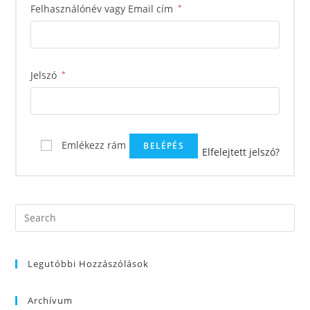
Kötelező
Felhasználónév vagy Email cím
*
Kötelező
Jelszó
*
Emlékezz rám
BELÉPÉS
Elfelejtett jelszó?
Legutóbbi Hozzászólások
Archívum