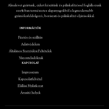
Almalevet gyártunk, cidert készítünk és pálinkafőzéssel foglalkozunk
100%-ban természetes alapanyagokból a legmodernebb
gyümölcsfeldolgozó, borászati és pálinkafőző eljárásokkal.
INFORMÁCIÓK
Fizetés és szállítás
Adatvédelem
Általános Szerződési Feltételek
Viszonteladóknak
KAPCSOLAT
Impresszum
Kapcsolatfelvétel
Elállási Nyilatkozat
Árusító helyek