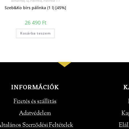
Birsalma
,
Íz
,
Pálinka
,
Pálinka 1 l
Szeb&Ko birs pálinka (1 l) [45%]
26 490
Ft
Kosárba teszem
INFORMÁCIÓK
K
Fizetés és szállítás
Adatvédelem
Ka
ltalános Szerződési Feltételek
Elál