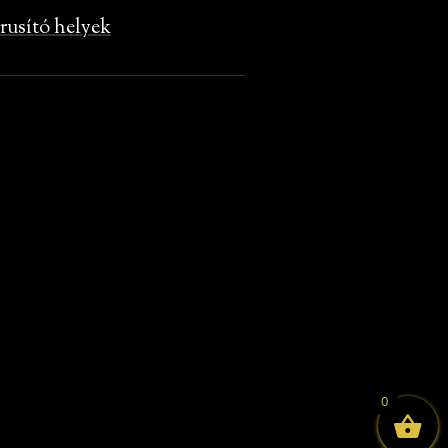
rusító helyek
0