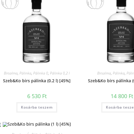
Birsalma
,
Pálinka
,
Pálinka 0
,
Pálinka 0,2 l
Birsalma
,
Pálinka
,
Páli
Szeb&Ko birs pálinka (0.2 l) [45%]
Szeb&Ko birs pálinka (0
6 530
Ft
14 800
Ft
Kosárba teszem
Kosárba tesz