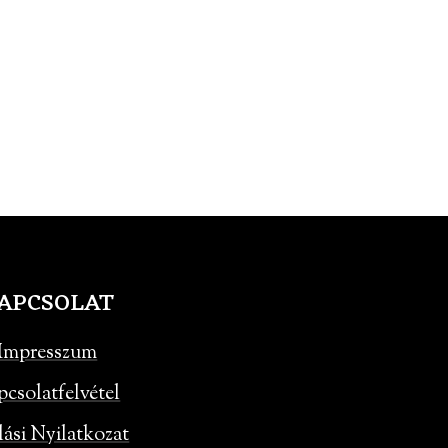
APCSOLAT
Impresszum
pcsolatfelvétel
lási Nyilatkozat