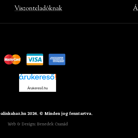
Viszonteladóknak
Á
Árukereső.hu
alinkahaz.hu 2024. © Minden jog fenntartva.
Web & Design: Benedek Csanád