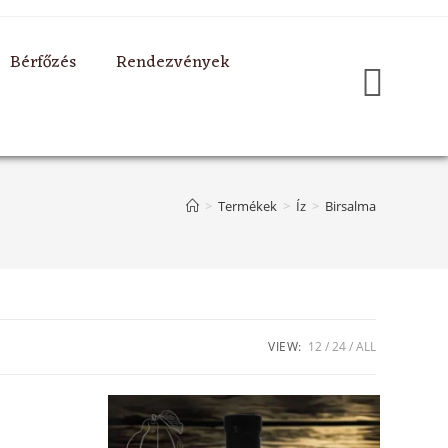
Bérfőzés
Rendezvények
>
Termékek
>
Íz
>
Birsalma
VIEW:
12
24
ALL