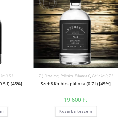
nka 0,5 l
7 l
,
Birsalma
,
Pálinka
,
Pálinka 0
,
Pálinka 0,7 l
.5 l) [45%]
Szeb&Ko birs pálinka (0.7 l) [45%]
19 600
Ft
em
Kosárba teszem