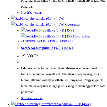
birsalmalekvárjának világa jelenik meg minden egyes kitöltött
pohárban!
Kosárba teszem
Gyorsnézet
Gyorsnézet
7 l
,
Birsalma
,
Pálinka
,
Pálinka 0
,
Pálinka 0,7 l
Szeb&Ko birs pálinka (0.7 l) [45%]
19 600
Ft
Édeskés, kissé fanyar és enyhén citrusos ízjegyeket hordozó
tiszta birsalmából készült ital. Illatában a selymesség, és a
birsre jellemző összetéveszthetetlen fanyarság. Nagyanyjáink
birsalmalekvárjának világa jelenik meg minden egyes kitöltött
pohárban!
Kosárba teszem