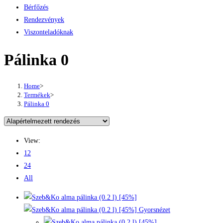
Bérfőzés
Rendezvények
Viszonteladóknak
Pálinka 0
Home
>
Termékek
>
Pálinka 0
View:
12
24
All
Gyorsnézet