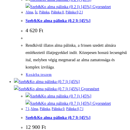
Gyorsnézet
Alma
,
Íz
,
Pálinka
,
Pálinka 0
,
Pálinka 0,2 l
Szeb&Ko alma pálinka (0.2 l) [45%]
4 620
Ft
Rendkívül illatos alma pálinka, a frissen szedett almára
emlékeztető illatjegyekkel indít. Közepesen hosszú lecsengésű
ital, melyben végig megmarad az alma zamatossága és
komplex ízvilága.
Kosárba teszem
Gyorsnézet
Gyorsnézet
7 l
,
Alma
,
Pálinka
,
Pálinka 0
,
Pálinka 0,7 l
Szeb&Ko alma pálinka (0.7 l) [45%]
12 900
Ft