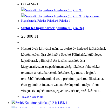
Out of Stock
Gyorsnézet
Kajszibarack
,
Pálinka
,
Pálinka 0
,
Pálinka 1 l
Szeb&Ko kajszibarack pálinka (1 l) [45%]
23 800
Ft
Hosszú évek kihívásai után, az utolsó év kedvező időjárásának
köszönhetően újra elérhető a Szebkó Pálinkaház különleges
kajszibarack pálinkája! Az ideális napsütés és a
kiegyensúlyozott csapadékmennyiség tökéletes feltételeket
teremtett a kajszibarackok éréséhez, így most a legjobb
termésből készíthettük el ezt a prémium párlatot. Illatában az
érett gyümölcs intenzív zamata érvényesül, amelyet finom
virágos és enyhén mézes jegyek tesznek teljessé. Ízében a…
Tovább olvasom