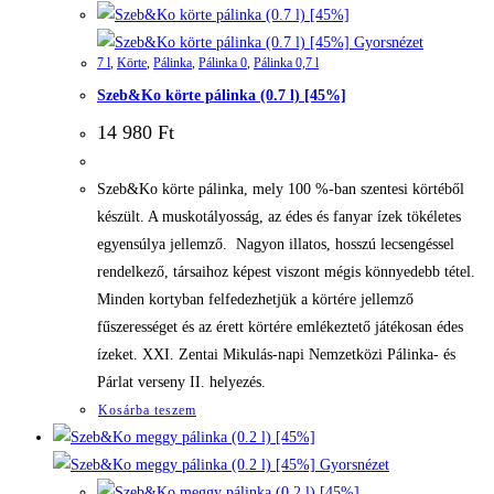
Gyorsnézet
7 l
,
Körte
,
Pálinka
,
Pálinka 0
,
Pálinka 0,7 l
Szeb&Ko körte pálinka (0.7 l) [45%]
14 980
Ft
Szeb&Ko körte pálinka, mely 100 %-ban szentesi körtéből
készült. A muskotályosság, az édes és fanyar ízek tökéletes
egyensúlya jellemző. Nagyon illatos, hosszú lecsengéssel
rendelkező, társaihoz képest viszont mégis könnyedebb tétel.
Minden kortyban felfedezhetjük a körtére jellemző
fűszerességet és az érett körtére emlékeztető játékosan édes
ízeket. XXI. Zentai Mikulás-napi Nemzetközi Pálinka- és
Párlat verseny II. helyezés.
Kosárba teszem
Gyorsnézet