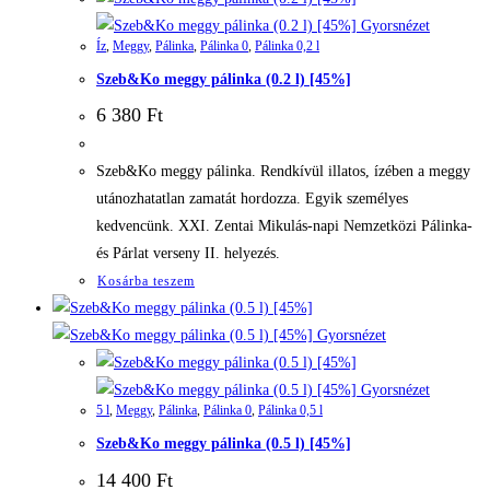
Gyorsnézet
Íz
,
Meggy
,
Pálinka
,
Pálinka 0
,
Pálinka 0,2 l
Szeb&Ko meggy pálinka (0.2 l) [45%]
6 380
Ft
Szeb&Ko meggy pálinka. Rendkívül illatos, ízében a meggy
utánozhatatlan zamatát hordozza. Egyik személyes
kedvencünk. XXI. Zentai Mikulás-napi Nemzetközi Pálinka-
és Párlat verseny II. helyezés.
Kosárba teszem
Gyorsnézet
Gyorsnézet
5 l
,
Meggy
,
Pálinka
,
Pálinka 0
,
Pálinka 0,5 l
Szeb&Ko meggy pálinka (0.5 l) [45%]
14 400
Ft