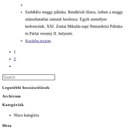
Szeb&Ko meggy pálinka. Rendkívül illatos, ízében a meggy
utánozhatatlan zamatát hordozza. Egyik személyes
kedvencünk. XXI. Zentai Mikulás-napi Nemzetközi Pálinka-
és Párlat verseny II. helyezés.
Kosárba teszem
1
2
Legutóbbi hozzászólások
Archívum
Kategóriák
Nincs kategória
Meta