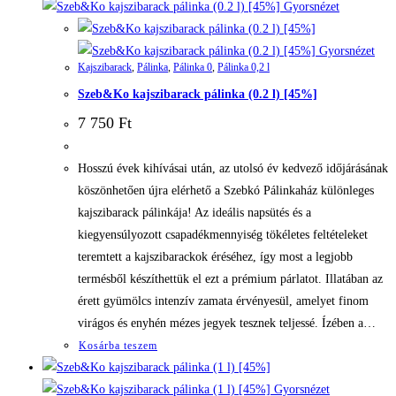
Gyorsnézet
Gyorsnézet
Kajszibarack
,
Pálinka
,
Pálinka 0
,
Pálinka 0,2 l
Szeb&Ko kajszibarack pálinka (0.2 l) [45%]
7 750
Ft
Hosszú évek kihívásai után, az utolsó év kedvező időjárásának
köszönhetően újra elérhető a Szebkó Pálinkaház különleges
kajszibarack pálinkája! Az ideális napsütés és a
kiegyensúlyozott csapadékmennyiség tökéletes feltételeket
teremtett a kajszibarackok éréséhez, így most a legjobb
termésből készíthettük el ezt a prémium párlatot. Illatában az
érett gyümölcs intenzív zamata érvényesül, amelyet finom
virágos és enyhén mézes jegyek tesznek teljessé. Ízében a…
Kosárba teszem
Gyorsnézet