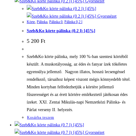
Gyorsnézet
Gyorsnézet
Körte
,
Pálinka
,
Pálinka 0
,
Pálinka 0,2 l
Szeb&Ko körte pálinka (0.2 l) [45%]
5 200
Ft
Szeb&Ko körte pálinka, mely 100 %-ban szentesi körtéből
készült. A muskotályosság, az édes és fanyar ízek tökéletes
egyensúlya jellemző. Nagyon illatos, hosszú lecsengéssel
rendelkező, társaihoz képest viszont mégis könnyedebb tétel.
Minden kortyban felfedezhetjük a körtére jellemző
fűszerességet és az érett körtére emlékeztető játékosan édes
ízeket. XXI. Zentai Mikulás-napi Nemzetközi Pálinka- és
Párlat verseny II. helyezés.
Kosárba teszem
Gyorsnézet