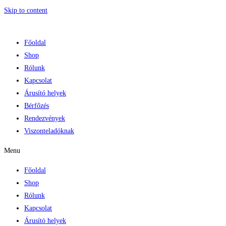
Skip to content
Főoldal
Shop
Rólunk
Kapcsolat
Árusító helyek
Bérfőzés
Rendezvények
Viszonteladóknak
Menu
Főoldal
Shop
Rólunk
Kapcsolat
Árusító helyek