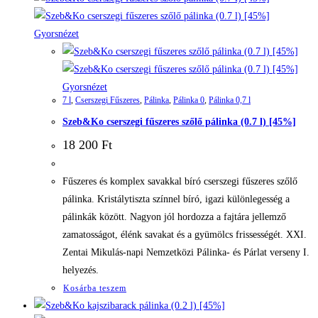
Gyorsnézet
Gyorsnézet
7 l
,
Cserszegi Fűszeres
,
Pálinka
,
Pálinka 0
,
Pálinka 0,7 l
Szeb&Ko cserszegi fűszeres szőlő pálinka (0.7 l) [45%]
18 200
Ft
Fűszeres és komplex savakkal bíró cserszegi fűszeres szőlő
pálinka. Kristálytiszta színnel bíró, igazi különlegesség a
pálinkák között. Nagyon jól hordozza a fajtára jellemző
zamatosságot, élénk savakat és a gyümölcs frissességét. XXI.
Zentai Mikulás-napi Nemzetközi Pálinka- és Párlat verseny I.
helyezés.
Kosárba teszem