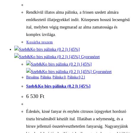
Rendkívül illatos alma pálinka, a frissen szedett almára
emlékeztető illatjegyekkel indít. Közepesen hosszú lecsengésű
ital, melyben végig megmarad az alma zamatossága és
komplex ízvilága.
Kosárba teszem
Gyorsnézet
Gyorsnézet
Birsalma
,
Pálinka
,
Pálinka 0
,
Pálinka 0,2 l
Szeb&Ko birs pálinka (0.2 l) [45%]
6 530
Ft
Édeskés, kissé fanyar és enyhén citrusos ízjegyeket hordozó
tiszta birsalmából készült ital. Illatában a selymesség, és a
birsre jellemző összetéveszthetetlen fanyarság. Nagyanyjáink