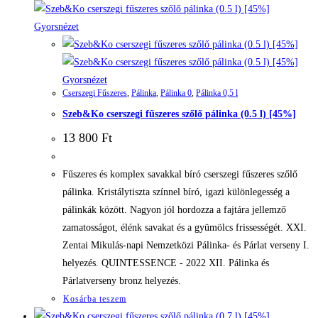
Gyorsnézet
Gyorsnézet
Cserszegi Fűszeres
,
Pálinka
,
Pálinka 0
,
Pálinka 0,5 l
Szeb&Ko cserszegi fűszeres szőlő pálinka (0.5 l) [45%]
13 800
Ft
Fűszeres és komplex savakkal bíró cserszegi fűszeres szőlő
pálinka. Kristálytiszta színnel bíró, igazi különlegesség a
pálinkák között. Nagyon jól hordozza a fajtára jellemző
zamatosságot, élénk savakat és a gyümölcs frissességét. XXI.
Zentai Mikulás-napi Nemzetközi Pálinka- és Párlat verseny I.
helyezés. QUINTESSENCE - 2022 XII. Pálinka és
Párlatverseny bronz helyezés.
Kosárba teszem