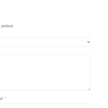
 jelöltük
ail
*