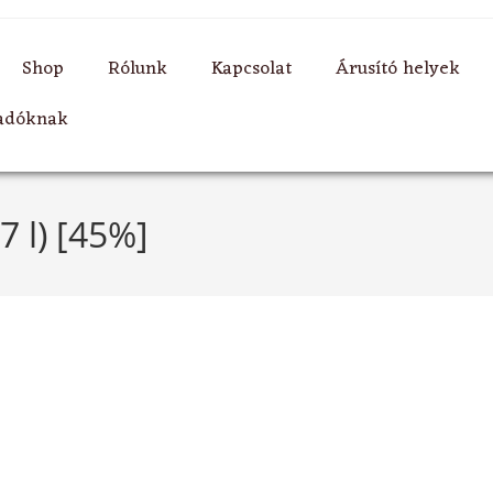
Shop
Rólunk
Kapcsolat
Árusító helyek
ladóknak
 l) [45%]