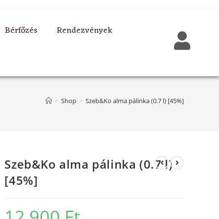
Bérfőzés
Rendezvények
>
Shop
>
Szeb&Ko alma pálinka (0.7 l) [45%]
Szeb&Ko alma pálinka (0.7 l)
[45%]
12 900
Ft