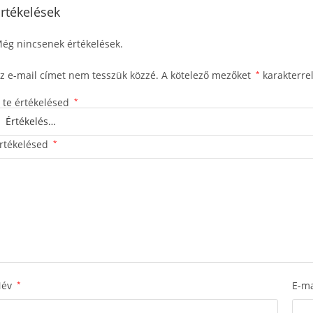
rtékelések
ég nincsenek értékelések.
z e-mail címet nem tesszük közzé.
A kötelező mezőket
*
karakterrel
 te értékelésed
*
rtékelésed
*
Név
*
E-m