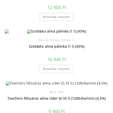
12 900
Ft
Kosárba teszem
Alma
,
Íz
,
Pálinka
,
Pálinka 1 l
Szeb&Ko alma pálinka (1 l) [45%]
16 940
Ft
Kosárba teszem
Alma
,
Cider
Teachers félszáraz alma cider (0.33 l) (12db/karton) [4,5%]
9 960
Ft