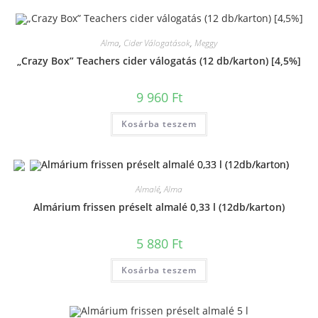
Alma
,
Cider Válogatások
,
Meggy
„Crazy Box” Teachers cider válogatás (12 db/karton) [4,5%]
9 960
Ft
Kosárba teszem
Almalé
,
Alma
Almárium frissen préselt almalé 0,33 l (12db/karton)
5 880
Ft
Kosárba teszem