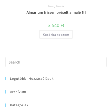
Alma
,
Almalé
Almárium frissen préselt almalé 5 l
3 540
Ft
Kosárba teszem
Legutóbbi Hozzászólások
Archívum
Kategóriák