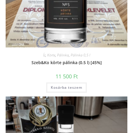
Íz
,
Körte
,
Pálinka
,
Pálinka 0,5 l
Szeb&Ko körte pálinka (0.5 l) [45%]
11 500
Ft
Kosárba teszem