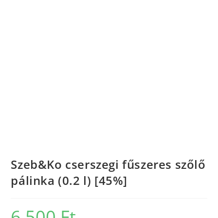
Szeb&Ko cserszegi fűszeres szőlő
pálinka (0.2 l) [45%]
6 500
Ft