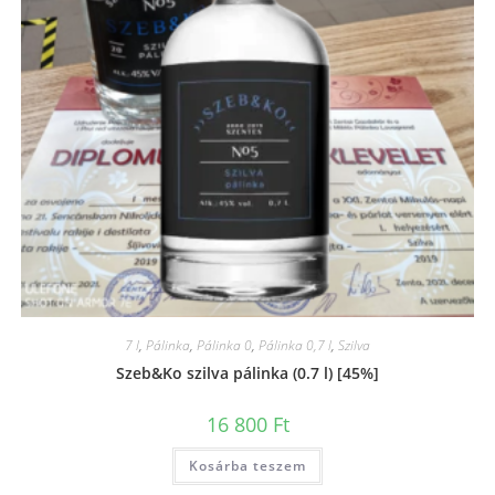
7 l
,
Pálinka
,
Pálinka 0
,
Pálinka 0,7 l
,
Szilva
Szeb&Ko szilva pálinka (0.7 l) [45%]
16 800
Ft
Kosárba teszem