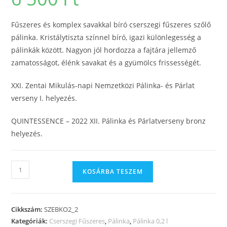
Fűszeres és komplex savakkal bíró cserszegi fűszeres szőlő
pálinka. Kristálytiszta színnel bíró, igazi különlegesség a
pálinkák között. Nagyon jól hordozza a fajtára jellemző
zamatosságot, élénk savakat és a gyümölcs frissességét.
XXI. Zentai Mikulás-napi Nemzetközi Pálinka- és Párlat
verseny I. helyezés.
QUINTESSENCE – 2022 XII. Pálinka és Párlatverseny bronz
helyezés.
KOSÁRBA TESZEM
Cikkszám:
SZEBKO2_2
Kategóriák:
Cserszegi Fűszeres
,
Pálinka
,
Pálinka 0,2 l