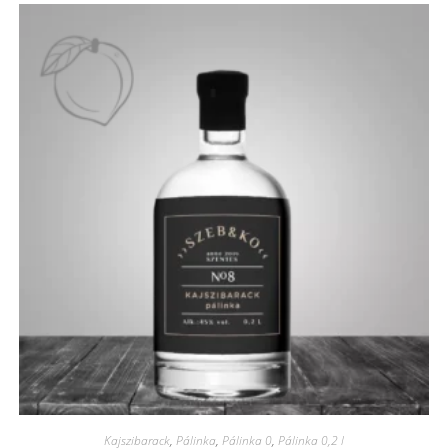
Kajszibarack
,
Pálinka
,
Pálinka 0
,
Pálinka 0,2 l