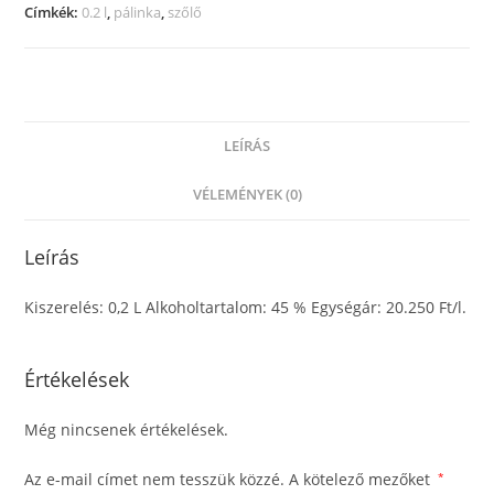
Címkék:
0.2 l
,
pálinka
,
szőlő
LEÍRÁS
VÉLEMÉNYEK (0)
Leírás
Kiszerelés: 0,2 L Alkoholtartalom: 45 % Egységár: 20.250 Ft/l.
Értékelések
Még nincsenek értékelések.
Az e-mail címet nem tesszük közzé.
A kötelező mezőket
*