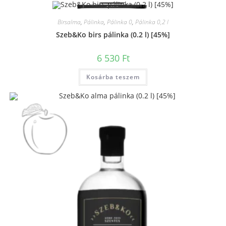
Birsalma
,
Pálinka
,
Pálinka 0
,
Pálinka 0,2 l
Szeb&Ko birs pálinka (0.2 l) [45%]
6 530
Ft
Kosárba teszem