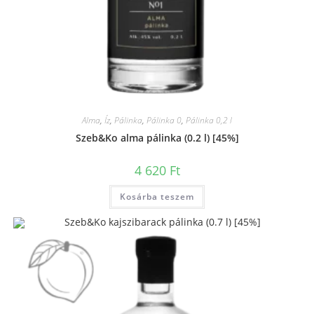
Alma
,
Íz
,
Pálinka
,
Pálinka 0
,
Pálinka 0,2 l
Szeb&Ko alma pálinka (0.2 l) [45%]
4 620
Ft
Kosárba teszem