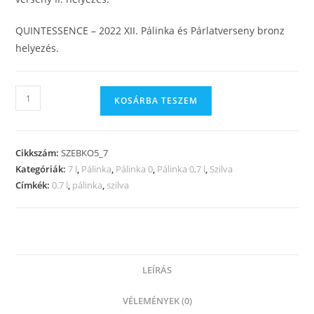
QUINTESSENCE – 2022 XII. Pálinka és Párlatverseny bronz
helyezés.
KOSÁRBA TESZEM
Cikkszám:
SZEBKO5_7
Kategóriák:
7 l
,
Pálinka
,
Pálinka 0
,
Pálinka 0,7 l
,
Szilva
Címkék:
0.7 l
,
pálinka
,
szilva
LEÍRÁS
VÉLEMÉNYEK (0)