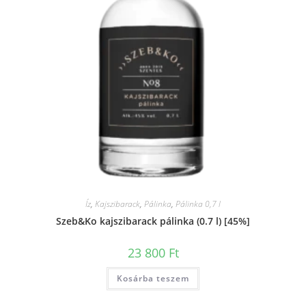
Íz
,
Kajszibarack
,
Pálinka
,
Pálinka 0,7 l
Szeb&Ko kajszibarack pálinka (0.7 l) [45%]
23 800
Ft
Kosárba teszem