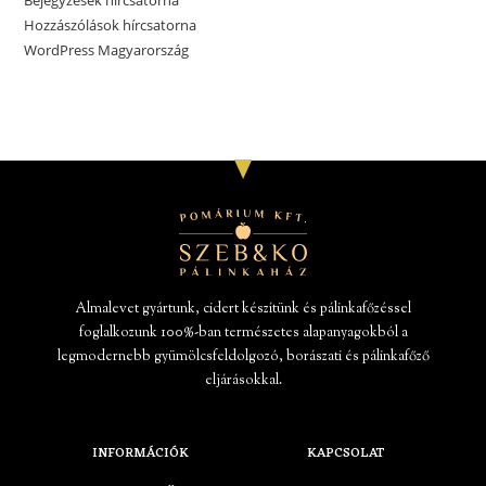
Bejegyzések hírcsatorna
Hozzászólások hírcsatorna
WordPress Magyarország
Almalevet gyártunk, cidert készítünk és pálinkafőzéssel
foglalkozunk 100%-ban természetes alapanyagokból a
legmodernebb gyümölcsfeldolgozó, borászati és pálinkafőző
eljárásokkal.
INFORMÁCIÓK
KAPCSOLAT