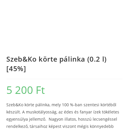
Szeb&Ko körte pálinka (0.2 l)
[45%]
5 200
Ft
Szeb&Ko körte pálinka, mely 100 %-ban szentesi körtéből
készült. A muskotályosság, az édes és fanyar ízek tökéletes
egyensúlya jellemző. Nagyon illatos, hosszú lecsengéssel
rendelkező, társaihoz képest viszont mégis könnyedebb