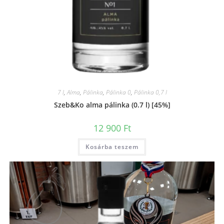
7 l
,
Alma
,
Pálinka
,
Pálinka 0
,
Pálinka 0,7 l
Szeb&Ko alma pálinka (0.7 l) [45%]
12 900
Ft
Kosárba teszem