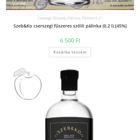
Cserszegi Fűszeres
,
Pálinka
,
Pálinka 0,2 l
Szeb&Ko cserszegi fűszeres szőlő pálinka (0.2 l) [45%]
6 500
Ft
Kosárba teszem