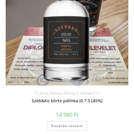
7 l
,
Körte
,
Pálinka
,
Pálinka 0
,
Pálinka 0,7 l
Szeb&Ko körte pálinka (0.7 l) [45%]
14 980
Ft
Kosárba teszem