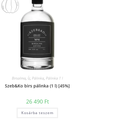
Birsalma
,
Íz
,
Pálinka
,
Pálinka 1 l
Szeb&Ko birs pálinka (1 l) [45%]
26 490
Ft
Kosárba teszem