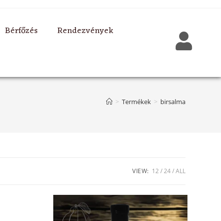
Bérfőzés
Rendezvények
>
Termékek
>
birsalma
VIEW:
12
24
ALL