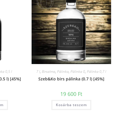
nka 0,5 l
7 l
,
Birsalma
,
Pálinka
,
Pálinka 0
,
Pálinka 0,7 l
.5 l) [45%]
Szeb&Ko birs pálinka (0.7 l) [45%]
19 600
Ft
em
Kosárba teszem