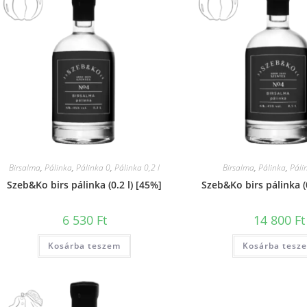
Birsalma
,
Pálinka
,
Pálinka 0
,
Pálinka 0,2 l
Birsalma
,
Pálinka
,
Páli
Szeb&Ko birs pálinka (0.2 l) [45%]
Szeb&Ko birs pálinka (0
6 530
Ft
14 800
Ft
Kosárba teszem
Kosárba tesz