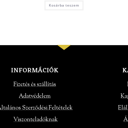
Kosárba teszem
INFORMÁCIÓK
K
Fizetés és szállítás
Adatvédelem
Ka
ltalános Szerződési Feltételek
Elál
Viszonteladóknak
Á