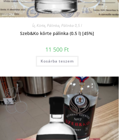
Íz
,
Körte
,
Pálinka
,
Pálinka 0,5 l
Szeb&Ko körte pálinka (0.5 l) [45%]
11 500
Ft
Kosárba teszem