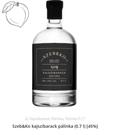
Íz
,
Kajszibarack
,
Pálinka
,
Pálinka 0,7 l
Szeb&Ko kajszibarack pálinka (0.7 l) [45%]