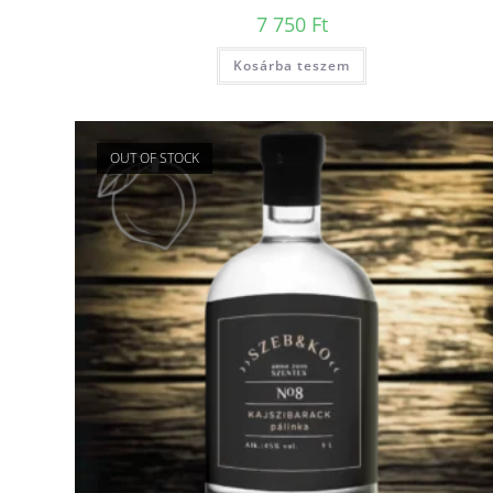
7 750
Ft
Kosárba teszem
OUT OF STOCK