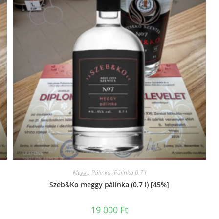
Meggy
,
Pálinka
,
Pálinka 0,7 l
Szeb&Ko meggy pálinka (0.7 l) [45%]
19 000
Ft