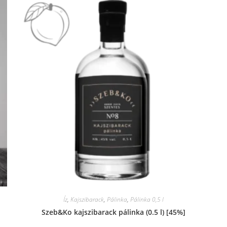
Íz
,
Kajszibarack
,
Pálinka
,
Pálinka 0,5 l
Szeb&Ko kajszibarack pálinka (0.5 l) [45%]