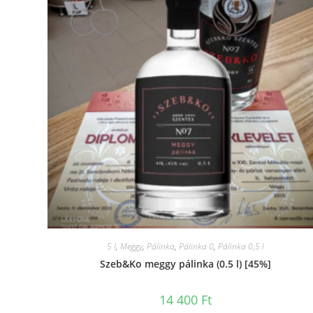
5 l
,
Meggy
,
Pálinka
,
Pálinka 0
,
Pálinka 0,5 l
Szeb&Ko meggy pálinka (0.5 l) [45%]
14 400
Ft