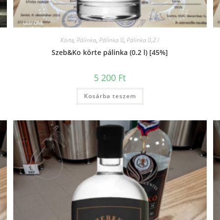
Körte
,
Pálinka
,
Pálinka 0
,
Pálinka 0,2 l
Szeb&Ko körte pálinka (0.2 l) [45%]
5 200
Ft
Kosárba teszem