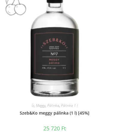
Íz
,
Meggy
,
Pálinka
,
Pálinka 1 l
Szeb&Ko meggy pálinka (1 l) [45%]
25 720
Ft