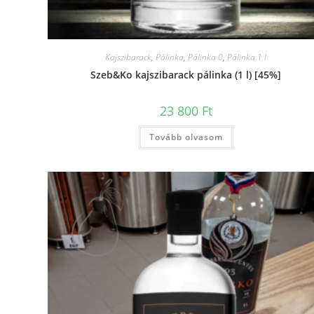
Kajszibarack
,
Pálinka
,
Pálinka 0
,
Pálinka 1 l
Szeb&Ko kajszibarack pálinka (1 l) [45%]
23 800
Ft
Tovább olvasom