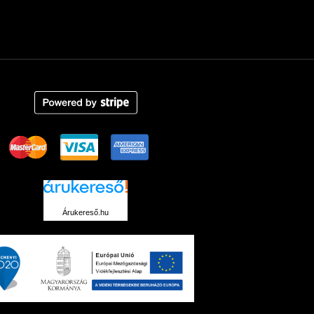
Árukereső.hu