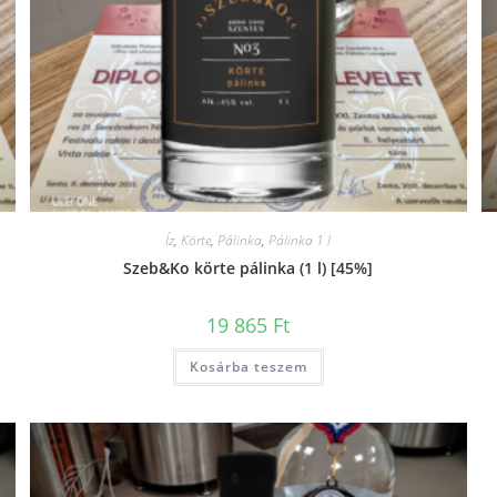
Íz
,
Körte
,
Pálinka
,
Pálinka 1 l
Szeb&Ko körte pálinka (1 l) [45%]
19 865
Ft
Kosárba teszem