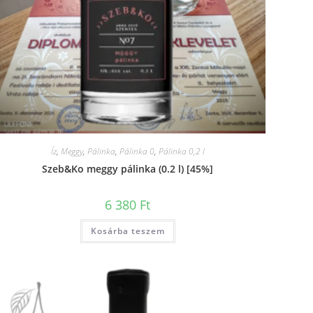
Íz
,
Meggy
,
Pálinka
,
Pálinka 0
,
Pálinka 0,2 l
Szeb&Ko meggy pálinka (0.2 l) [45%]
6 380
Ft
Kosárba teszem