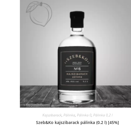
Kajszibarack
,
Pálinka
,
Pálinka 0
,
Pálinka 0,2 l
Szeb&Ko kajszibarack pálinka (0.2 l) [45%]