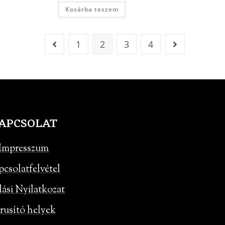
Kosárba teszem
1
2
3
4
APCSOLAT
Impresszum
pcsolatfelvétel
lási Nyilatkozat
rusító helyek