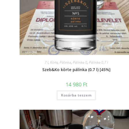
7 l
,
Körte
,
Pálinka
,
Pálinka 0
,
Pálinka 0,7 l
Szeb&Ko körte pálinka (0.7 l) [45%]
14 980
Ft
Kosárba teszem