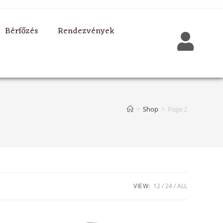
Bérfőzés
Rendezvények
>
Shop
>
Page 2
VIEW:
12
24
ALL