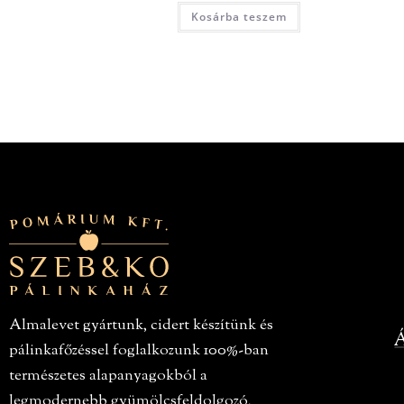
Kosárba teszem
Almalevet gyártunk, cidert készítünk és
Á
pálinkafőzéssel foglalkozunk 100%-ban
természetes alapanyagokból a
legmodernebb gyümölcsfeldolgozó,