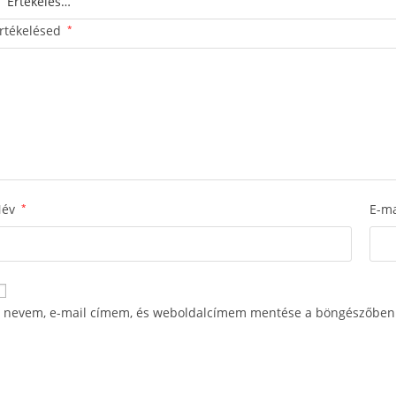
rtékelésed
*
Név
*
E-m
 nevem, e-mail címem, és weboldalcímem mentése a böngészőben 