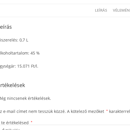
LEÍRÁS
VÉLEMÉNY
eírás
iszerelés: 0,7 L
lkoholtartalom: 45 %
gységár: 15.071 Ft/l.
rtékelések
ég nincsenek értékelések.
z e-mail címet nem tesszük közzé.
A kötelező mezőket
*
karakterrel
 te értékelésed
*