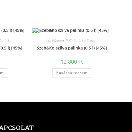
ka 0,5 l
Íz
,
Pálinka
,
Pálinka 0,5 l
,
Szilva
0.5 l) [45%]
Szeb&Ko szilva pálinka (0.5 l) [45%]
12 800
Ft
em
Kosárba teszem
APCSOLAT