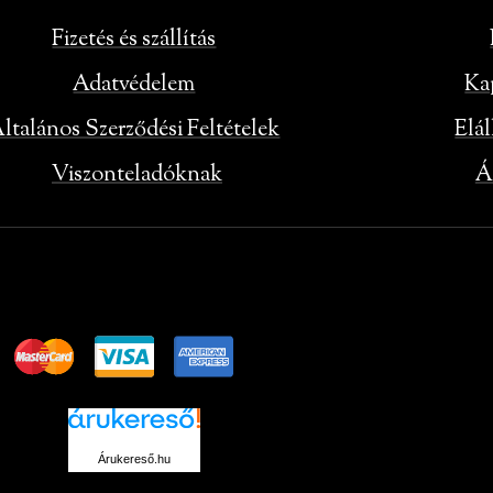
Fizetés és szállítás
Adatvédelem
Ka
ltalános Szerződési Feltételek
Elál
Viszonteladóknak
Á
Árukereső.hu