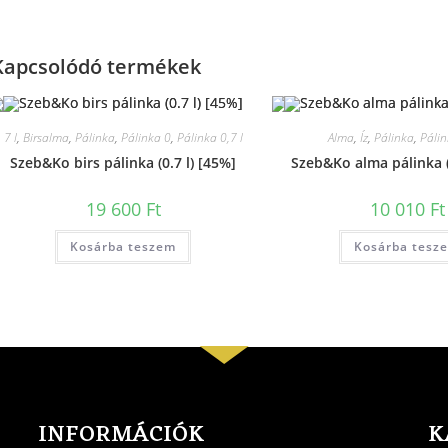
Kapcsolódó termékek
7 l
,
Birsalma
,
Pálinka
,
Pálinka 0
,
Pálinka 0,7 l
Alma
,
Íz
,
Pálinka
,
Pálin
Szeb&Ko birs pálinka (0.7 l) [45%]
Szeb&Ko alma pálinka (
19 600
Ft
10 010
Ft
Kosárba teszem
Kosárba tesz
INFORMÁCIÓK
K