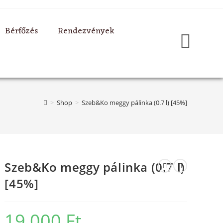
Bérfőzés
Rendezvények
>
Shop
>
Szeb&Ko meggy pálinka (0.7 l) [45%]
Szeb&Ko meggy pálinka (0.7 l)
[45%]
19 000
Ft