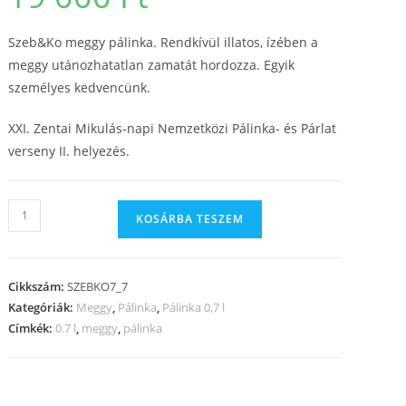
Szeb&Ko meggy pálinka. Rendkívül illatos, ízében a
meggy utánozhatatlan zamatát hordozza. Egyik
személyes kedvencünk.
XXI. Zentai Mikulás-napi Nemzetközi Pálinka- és Párlat
verseny II. helyezés.
KOSÁRBA TESZEM
Cikkszám:
SZEBKO7_7
Kategóriák:
Meggy
,
Pálinka
,
Pálinka 0,7 l
Címkék:
0.7 l
,
meggy
,
pálinka