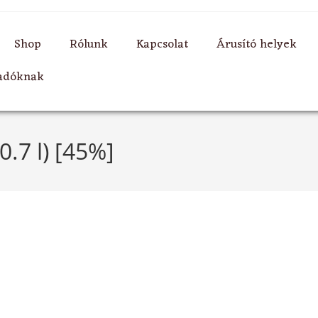
Shop
Rólunk
Kapcsolat
Árusító helyek
ladóknak
.7 l) [45%]