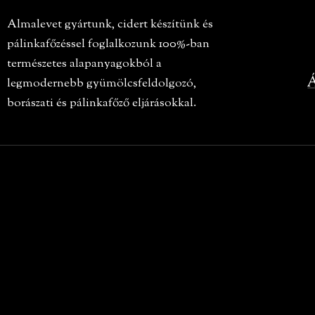
Almalevet gyártunk, cidert készítünk és
pálinkafőzéssel foglalkozunk 100%-ban
természetes alapanyagokból a
Á
legmodernebb gyümölcsfeldolgozó,
borászati és pálinkafőző eljárásokkal.