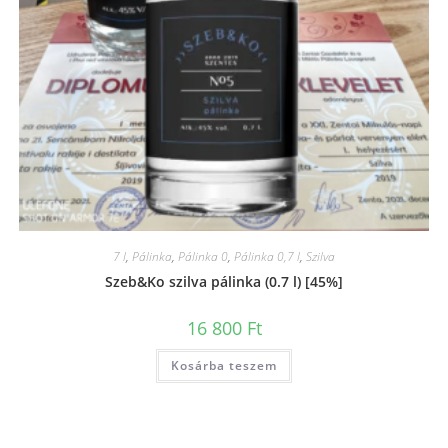
7 l
,
Pálinka
,
Pálinka 0
,
Pálinka 0,7 l
,
Szilva
Szeb&Ko szilva pálinka (0.7 l) [45%]
16 800
Ft
Kosárba teszem