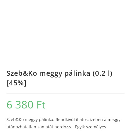
Szeb&Ko meggy pálinka (0.2 l)
[45%]
6 380
Ft
Szeb&Ko meggy pálinka. Rendkívül illatos, ízében a meggy
utánozhatatlan zamatát hordozza. Egyik személyes