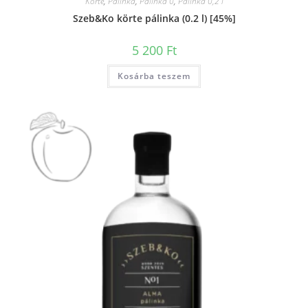
Körte
,
Pálinka
,
Pálinka 0
,
Pálinka 0,2 l
Szeb&Ko körte pálinka (0.2 l) [45%]
5 200
Ft
Kosárba teszem