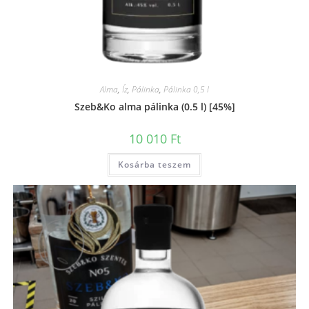
Alma
,
Íz
,
Pálinka
,
Pálinka 0,5 l
Szeb&Ko alma pálinka (0.5 l) [45%]
10 010
Ft
Kosárba teszem