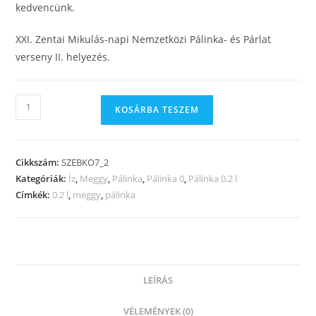
kedvencünk.
XXI. Zentai Mikulás-napi Nemzetközi Pálinka- és Párlat
verseny II. helyezés.
KOSÁRBA TESZEM
Cikkszám:
SZEBKO7_2
Kategóriák:
Íz
,
Meggy
,
Pálinka
,
Pálinka 0
,
Pálinka 0,2 l
Címkék:
0.2 l
,
meggy
,
pálinka
LEÍRÁS
VÉLEMÉNYEK (0)