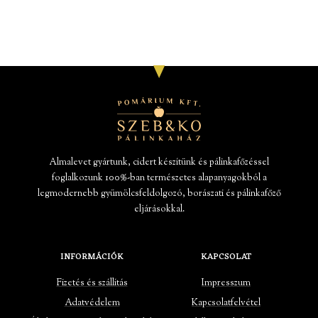
Almalevet gyártunk, cidert készítünk és pálinkafőzéssel
foglalkozunk 100%-ban természetes alapanyagokból a
legmodernebb gyümölcsfeldolgozó, borászati és pálinkafőző
eljárásokkal.
INFORMÁCIÓK
KAPCSOLAT
Fizetés és szállítás
Impresszum
Adatvédelem
Kapcsolatfelvétel