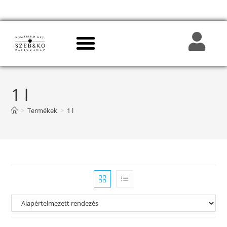
1 l
>
Termékek
>
1 l