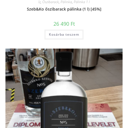
Íz
,
Őszibarack
,
Pálinka
,
Pálinka 1 l
Szeb&Ko őszibarack pálinka (1 l) [45%]
26 490
Ft
Kosárba teszem