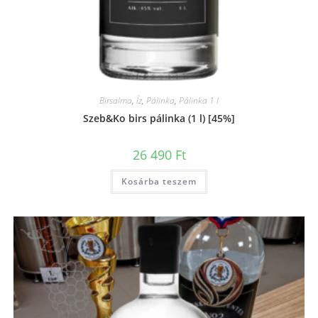
Birsalma
,
Íz
,
Pálinka
,
Pálinka 1 l
Szeb&Ko birs pálinka (1 l) [45%]
26 490
Ft
Kosárba teszem