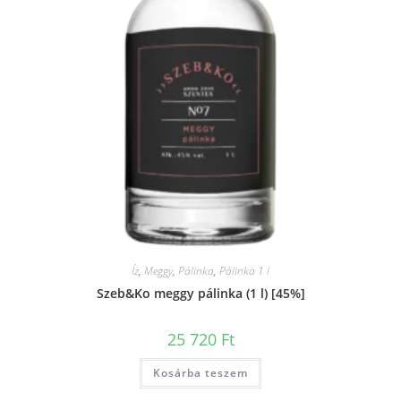
Íz
,
Meggy
,
Pálinka
,
Pálinka 1 l
Szeb&Ko meggy pálinka (1 l) [45%]
25 720
Ft
Kosárba teszem