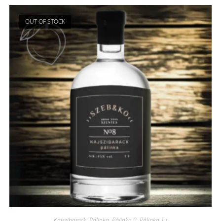
OUT OF STOCK
Kajszibarack
,
Pálinka
,
Pálinka 0
,
Pálinka 1 l