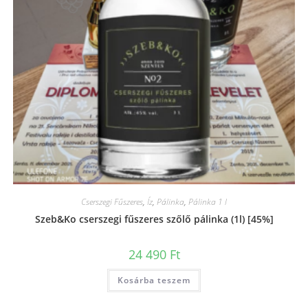
Cserszegi Fűszeres
,
Íz
,
Pálinka
,
Pálinka 1 l
Szeb&Ko cserszegi fűszeres szőlő pálinka (1l) [45%]
24 490
Ft
Kosárba teszem