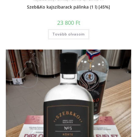
Szeb&Ko kajszibarack pálinka (1 l) [45%]
23 800
Ft
Tovább olvasom