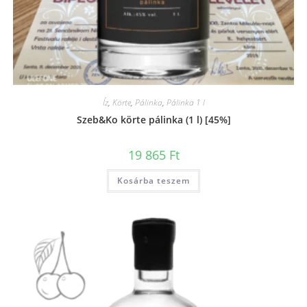
Íz
,
Körte
,
Pálinka
,
Pálinka 1 l
Szeb&Ko körte pálinka (1 l) [45%]
19 865
Ft
Kosárba teszem