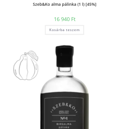
Szeb&Ko alma pálinka (1 l) [45%]
16 940
Ft
Kosárba teszem