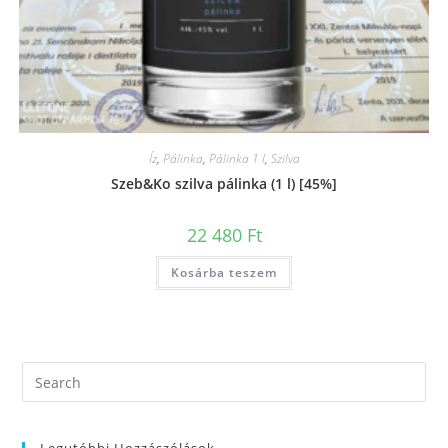
Íz
,
Pálinka
,
Pálinka 1 l
,
Szilva
Szeb&Ko szilva pálinka (1 l) [45%]
22 480
Ft
Kosárba teszem