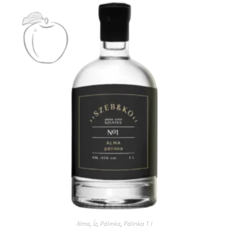
Alma
,
Íz
,
Pálinka
,
Pálinka 1 l